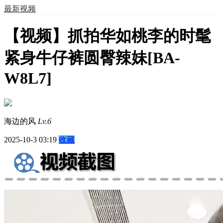
最新视频
【视频】抓拍华如桃李的时髦
紧身牛仔裤圆臀辣妹[BA-
W8L7]
海边的风
Lv.6
2025-10-3 03:19
收藏